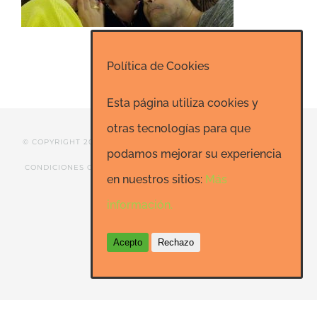
Política de Cookies
Esta página utiliza cookies y
otras tecnologías para que
© COPYRIGHT 2020 ESCUELA DE RISOTERAPIA DE MADRID |
podamos mejorar su experiencia
CONDICIONES GENERALES
|
CONTACTO
|
SEO: Informatica-
en nuestros sitios:
Más
24h.net
información.
Acepto
Rechazo
Facebook
LinkedIn
YouTube