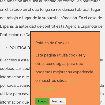
reclamación ante una autoridad de control, en particular,
en el Estado en el que tenga su residencia habitual, lugar
de trabajo o lugar de la supuesta infracción. En el caso de
España, la autoridad de control es la Agencia Española de
Protección de Datos (http://www.agpd.es).
Política de Cookies
POLÍTICA DE COOKIES
Esta página utiliza cookies y
El acceso a este Sitio Web puede implicar la utilización de
otras tecnologías para que
cookies. Las cookies son pequeñas cantidades de
podamos mejorar su experiencia
información que se almacenan en el navegador utilizado
en nuestros sitios:
Más
por cada Usuario —en los distintos dispositivos que pueda
información.
utilizar para navegar— para que el servidor recuerde cierta
Acepto
Rechazo
información que posteriormente y únicamente el servidor