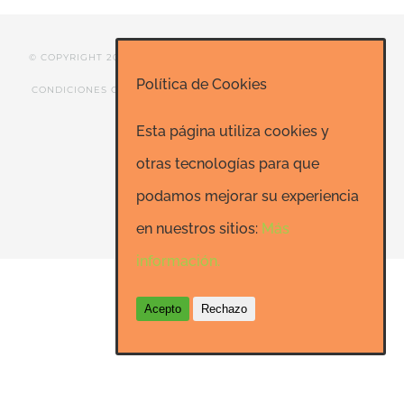
© COPYRIGHT 2020 ESCUELA DE RISOTERAPIA DE MADRID |
Política de Cookies
CONDICIONES GENERALES
|
CONTACTO
|
SEO: Informatica-
24h.net
Esta página utiliza cookies y
otras tecnologías para que
podamos mejorar su experiencia
Facebook
LinkedIn
YouTube
en nuestros sitios:
Más
información.
Acepto
Rechazo