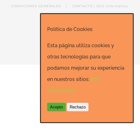
CONDICIONES GENERALES
|
CONTACTO
|
SEO: Informatica-
24h.net
Política de Cookies
Esta página utiliza cookies y
Facebook
LinkedIn
YouTube
otras tecnologías para que
podamos mejorar su experiencia
en nuestros sitios:
Más
información.
Acepto
Rechazo