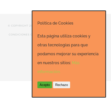
Política de Cookies
© COPYRIGHT 2020 ESCUELA DE RISOTERAPIA DE MADRID |
CONDICIONES GENERALES
|
CONTACTO
|
SEO: Informatica-
Esta página utiliza cookies y
24h.net
otras tecnologías para que
podamos mejorar su experiencia
en nuestros sitios:
Más
Facebook
LinkedIn
YouTube
información.
Acepto
Rechazo