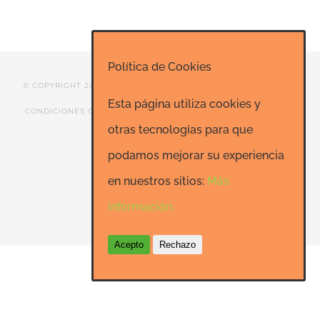
Política de Cookies
© COPYRIGHT 2020 ESCUELA DE RISOTERAPIA DE MADRID |
Esta página utiliza cookies y
CONDICIONES GENERALES
|
CONTACTO
|
SEO: Informatica-
otras tecnologías para que
24h.net
podamos mejorar su experiencia
en nuestros sitios:
Más
Facebook
LinkedIn
YouTube
información.
Acepto
Rechazo