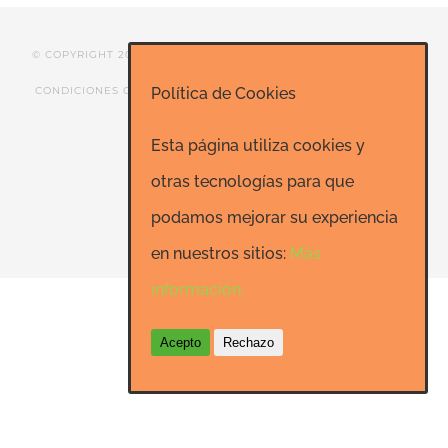
© COPYRIGHT 2020 ESCUELA DE RISOTERAPIA DE MADRID |
CONDICIONES GENERALES
|
CONTACTO
|
SEO: Informatica-
Política de Cookies
24h.net
Esta página utiliza cookies y
otras tecnologías para que
podamos mejorar su experiencia
Facebook
LinkedIn
YouTube
en nuestros sitios:
Más
información.
Acepto
Rechazo