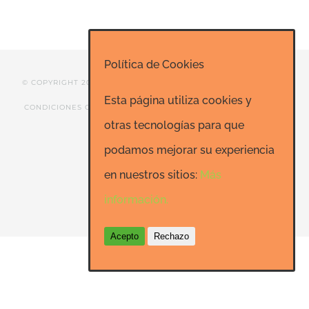
Política de Cookies
© COPYRIGHT 2020 ESCUELA DE RISOTERAPIA DE MADRID |
Esta página utiliza cookies y
CONDICIONES GENERALES
|
CONTACTO
|
SEO: Informatica-
otras tecnologías para que
24h.net
podamos mejorar su experiencia
en nuestros sitios:
Más
Facebook
LinkedIn
YouTube
información.
Acepto
Rechazo