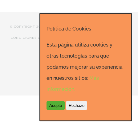
© COPYRIGHT 2020 ESCUELA DE RISOTERAPIA DE MADRID |
Política de Cookies
CONDICIONES GENERALES
|
CONTACTO
|
SEO: Informatica-
Esta página utiliza cookies y
24h.net
otras tecnologías para que
podamos mejorar su experiencia
Facebook
LinkedIn
YouTube
en nuestros sitios:
Más
información.
Acepto
Rechazo