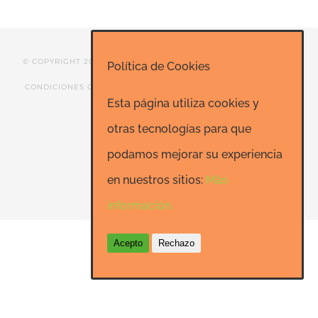
© COPYRIGHT 2020 ESCUELA DE RISOTERAPIA DE MADRID |
Política de Cookies
CONDICIONES GENERALES
|
CONTACTO
|
SEO: Informatica-
Esta página utiliza cookies y
24h.net
otras tecnologías para que
podamos mejorar su experiencia
Facebook
LinkedIn
YouTube
en nuestros sitios:
Más
información.
Acepto
Rechazo