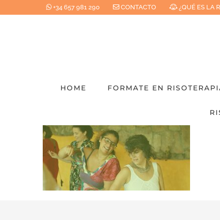
Saltar
+34 657 981 290
CONTACTO
¿QUÉ ES LA 
al
contenido
HOME
FORMATE EN RISOTERAPI
RI