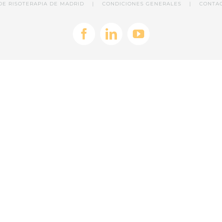
A DE RISOTERAPIA DE MADRID |
CONDICIONES GENERALES
|
CONTA
Facebook
LinkedIn
YouTube