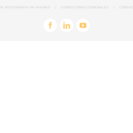
A DE RISOTERAPIA DE MADRID |
CONDICIONES GENERALES
|
CONTA
Facebook
LinkedIn
YouTube