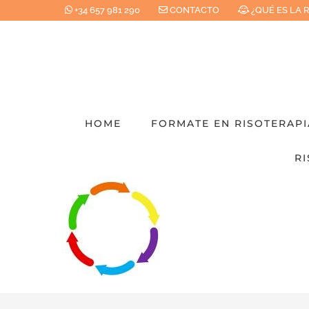
Saltar
+34 657 981 290
CONTACTO
¿QUÉ ES LA 
al
contenido
HOME
FORMATE EN RISOTERAPI
RI