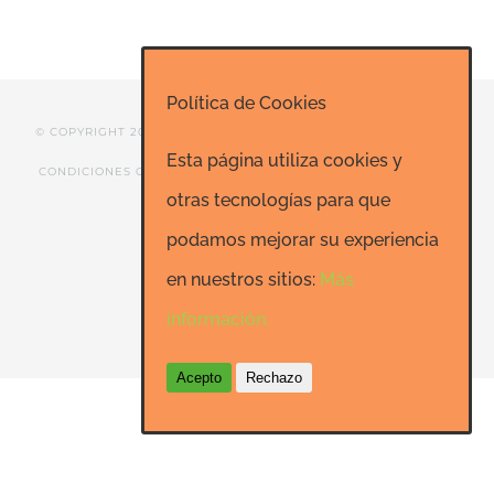
Política de Cookies
© COPYRIGHT 2020 ESCUELA DE RISOTERAPIA DE MADRID |
Esta página utiliza cookies y
CONDICIONES GENERALES
|
CONTACTO
|
SEO: Informatica-
otras tecnologías para que
24h.net
podamos mejorar su experiencia
en nuestros sitios:
Más
Facebook
LinkedIn
YouTube
información.
Acepto
Rechazo