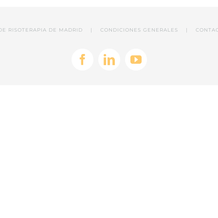
A DE RISOTERAPIA DE MADRID |
CONDICIONES GENERALES
|
CONTA
Facebook
LinkedIn
YouTube