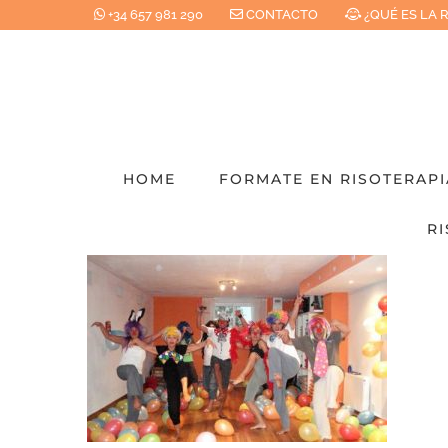
Saltar
+34 657 981 290
CONTACTO
¿QUÉ ES LA 
al
contenido
HOME
FORMATE EN RISOTERAPI
RI