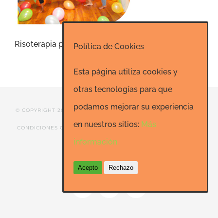
Risoterapia particulares
Política de Cookies
Esta página utiliza cookies y
otras tecnologías para que
podamos mejorar su experiencia
© COPYRIGHT 2020 ESCUELA DE RISOTERAPIA DE MADRID |
en nuestros sitios:
Más
CONDICIONES GENERALES
|
CONTACTO
|
SEO: Informatica-
información.
24h.net
Acepto
Rechazo
Facebook
LinkedIn
YouTube