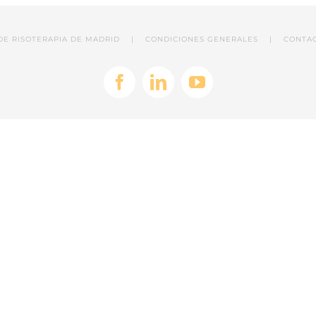
A DE RISOTERAPIA DE MADRID |
CONDICIONES GENERALES
|
CONTA
Facebook
LinkedIn
YouTube