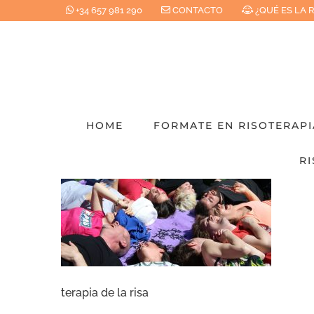
Saltar
+34 657 981 290
CONTACTO
¿QUÉ ES LA 
al
contenido
HOME
FORMATE EN RISOTERAPI
RI
terapia de la risa