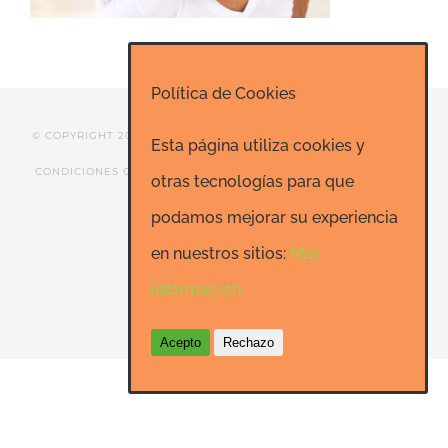
Política de Cookies
© COPYRIGHT 2020 ESCUELA DE RISOTERAPIA DE MADRID |
Esta página utiliza cookies y
CONDICIONES GENERALES
|
CONTACTO
|
SEO: Informatica-
otras tecnologías para que
24h.net
podamos mejorar su experiencia
en nuestros sitios:
Más
información.
Facebook
LinkedIn
YouTube
Acepto
Rechazo