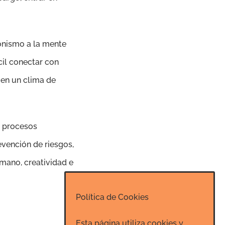
gonismo a la mente
cil conectar con
 en un clima de
y procesos
vención de riesgos,
umano, creatividad e
Política de Cookies
Esta página utiliza cookies y