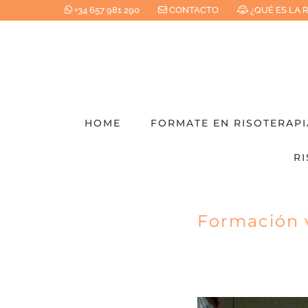
Saltar
+34 657 981 290
CONTACTO
¿QUÉ ES LA 
al
contenido
HOME
FORMATE EN RISOTERAPI
RI
Formación v