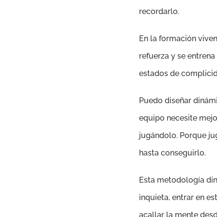
recordarlo.
En la formación viven
refuerza y se entren
estados de complici
Puedo diseñar dinámi
equipo necesite mejor
jugándolo. Porque ju
hasta conseguirlo.
Esta metodología din
inquieta, entrar en es
acallar la mente desd