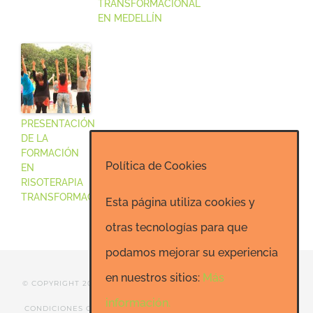
TRANSFORMACIONAL
EN MEDELLÍN
PRESENTACIÓN
DE LA
FORMACIÓN
Política de Cookies
EN
RISOTERAPIA
TRANSFORMACIONAL
Esta página utiliza cookies y
otras tecnologías para que
podamos mejorar su experiencia
en nuestros sitios:
Más
© COPYRIGHT 2020 ESCUELA DE RISOTERAPIA DE MADRID |
información.
CONDICIONES GENERALES
|
CONTACTO
|
SEO: Informatica-